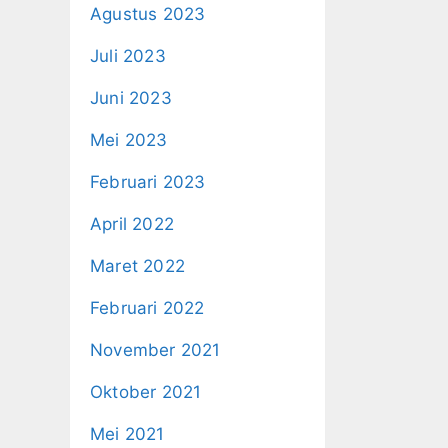
Agustus 2023
Juli 2023
Juni 2023
Mei 2023
Februari 2023
April 2022
Maret 2022
Februari 2022
November 2021
Oktober 2021
Mei 2021