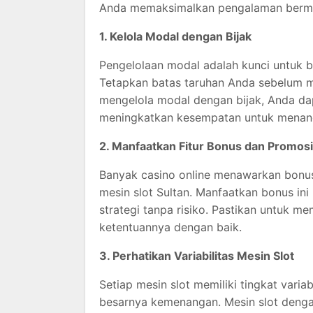
Anda memaksimalkan pengalaman berm
1. Kelola Modal dengan Bijak
Pengelolaan modal adalah kunci untuk b
Tetapkan batas taruhan Anda sebelum mu
mengelola modal dengan bijak, Anda dap
meningkatkan kesempatan untuk menang
2. Manfaatkan Fitur Bonus dan Promosi
Banyak casino online menawarkan bonus
mesin slot Sultan. Manfaatkan bonus i
strategi tanpa risiko. Pastikan untuk 
ketentuannya dengan baik.
3. Perhatikan Variabilitas Mesin Slot
Setiap mesin slot memiliki tingkat vari
besarnya kemenangan. Mesin slot denga