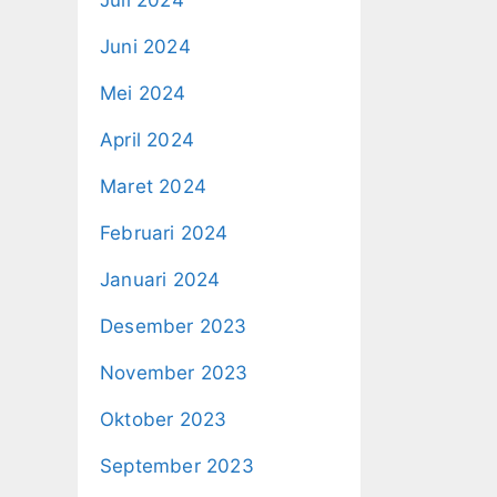
Juli 2024
Juni 2024
Mei 2024
April 2024
Maret 2024
Februari 2024
Januari 2024
Desember 2023
November 2023
Oktober 2023
September 2023