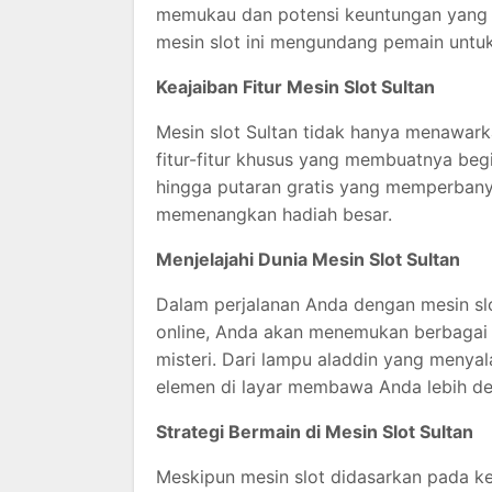
memukau dan potensi keuntungan yang 
mesin slot ini mengundang pemain untuk
Keajaiban Fitur Mesin Slot Sultan
Mesin slot Sultan tidak hanya menawark
fitur-fitur khusus yang membuatnya begi
hingga putaran gratis yang memperbany
memenangkan hadiah besar.
Menjelajahi Dunia Mesin Slot Sultan
Dalam perjalanan Anda dengan mesin slo
online, Anda akan menemukan berbagai 
misteri. Dari lampu aladdin yang menya
elemen di layar membawa Anda lebih dek
Strategi Bermain di Mesin Slot Sultan
Meskipun mesin slot didasarkan pada k