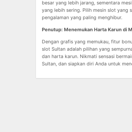
besar yang lebih jarang, sementara mes
yang lebih sering. Pilih mesin slot yan
pengalaman yang paling menghibur.
Penutup: Menemukan Harta Karun di Me
Dengan grafis yang memukau, fitur bon
slot Sultan adalah pilihan yang sempurn
dan harta karun. Nikmati sensasi bermai
Sultan, dan siapkan diri Anda untuk men