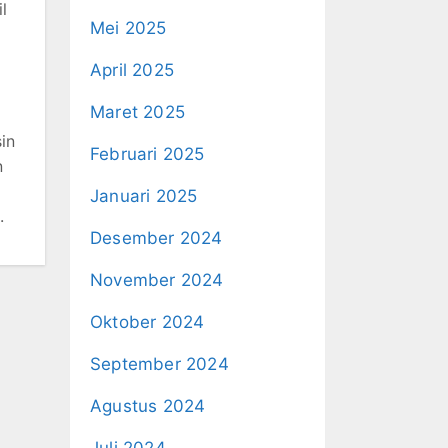
l
Mei 2025
April 2025
Maret 2025
in
Februari 2025
n
Januari 2025
.
Desember 2024
November 2024
Oktober 2024
September 2024
Agustus 2024