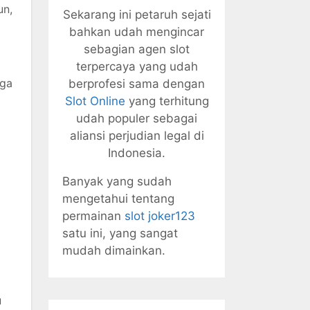
un,
Sekarang ini petaruh sejati
bahkan udah mengincar
sebagian agen slot
terpercaya yang udah
uga
berprofesi sama dengan
Slot Online
yang terhitung
udah populer sebagai
aliansi perjudian legal di
Indonesia.
Banyak yang sudah
mengetahui tentang
permainan
slot joker123
satu ini, yang sangat
mudah dimainkan.
u