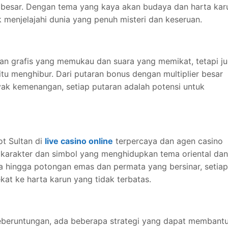
besar. Dengan tema yang kaya akan budaya dan harta kar
 menjelajahi dunia yang penuh misteri dan keseruan.
an grafis yang memukau dan suara yang memikat, tetapi j
tu menghibur. Dari putaran bonus dengan multiplier besar
ak kemenangan, setiap putaran adalah potensi untuk
t Sultan di
live casino online
terpercaya dan agen casino
karakter dan simbol yang menghidupkan tema oriental dan
la hingga potongan emas dan permata yang bersinar, setiap
at ke harta karun yang tidak terbatas.
eberuntungan, ada beberapa strategi yang dapat membant