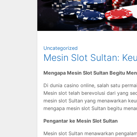
Uncategorized
Mesin Slot Sultan: Ke
Mengapa Mesin Slot Sultan Begitu Me
Di dunia casino online, salah satu perm
Mesin slot telah berevolusi dari yang s
mesin slot Sultan yang menawarkan keunt
mengapa mesin slot Sultan begitu menari
Pengantar ke Mesin Slot Sultan
Mesin slot Sultan menawarkan pengalama