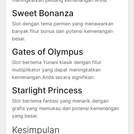
meningkatkan peluang kemenangan Anda:
Sweet Bonanza
Slot dengan tema permen yang menawarkan
banyak fitur bonus dan potensi kemenangan
besar.
Gates of Olympus
Slot bertema Yunani klasik dengan fitur
multiplikator yang dapat meningkatkan
kemenangan Anda secara signifikan.
Starlight Princess
Slot bertema fantasi yang menarik dengan
grafis yang memukau dan potensi kemenangan
yang besar.
Kesimpulan