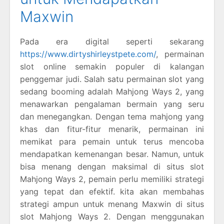
Maxwin
Pada era digital seperti sekarang
https://www.dirtyshirleystpete.com/
, permainan
slot online semakin populer di kalangan
penggemar judi. Salah satu permainan slot yang
sedang booming adalah Mahjong Ways 2, yang
menawarkan pengalaman bermain yang seru
dan menegangkan. Dengan tema mahjong yang
khas dan fitur-fitur menarik, permainan ini
memikat para pemain untuk terus mencoba
mendapatkan kemenangan besar. Namun, untuk
bisa menang dengan maksimal di situs slot
Mahjong Ways 2, pemain perlu memiliki strategi
yang tepat dan efektif. kita akan membahas
strategi ampun untuk menang Maxwin di situs
slot Mahjong Ways 2. Dengan menggunakan