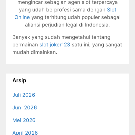
mengincar sebagian agen slot terpercaya
yang udah berprofesi sama dengan
Slot
Online
yang terhitung udah populer sebagai
aliansi perjudian legal di Indonesia.
Banyak yang sudah mengetahui tentang
permainan
slot joker123
satu ini, yang sangat
mudah dimainkan.
Arsip
Juli 2026
Juni 2026
Mei 2026
April 2026