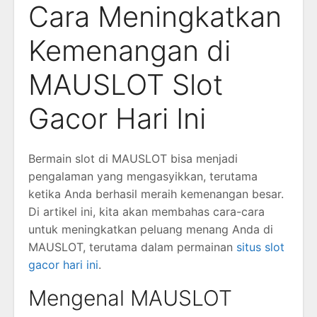
Cara Meningkatkan
Kemenangan di
MAUSLOT Slot
Gacor Hari Ini
Bermain slot di MAUSLOT bisa menjadi
pengalaman yang mengasyikkan, terutama
ketika Anda berhasil meraih kemenangan besar.
Di artikel ini, kita akan membahas cara-cara
untuk meningkatkan peluang menang Anda di
MAUSLOT, terutama dalam permainan
situs slot
gacor hari ini
.
Mengenal MAUSLOT