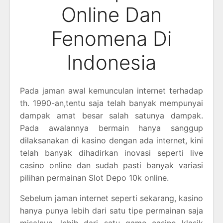
Online Dan
Fenomena Di
Indonesia
Pada jaman awal kemunculan internet terhadap
th. 1990-an,tentu saja telah banyak mempunyai
dampak amat besar salah satunya dampak.
Pada awalannya bermain hanya sanggup
dilaksanakan di kasino dengan ada internet, kini
telah banyak dihadirkan inovasi seperti live
casino online dan sudah pasti banyak variasi
pilihan permainan Slot Depo 10k online.
Sebelum jaman internet seperti sekarang, kasino
hanya punya lebih dari satu tipe permainan saja