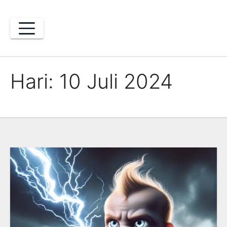
Skip
to
content
Hari:
10 Juli 2024