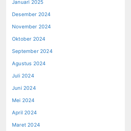
Januari 2025
Desember 2024
November 2024
Oktober 2024
September 2024
Agustus 2024
Juli 2024
Juni 2024
Mei 2024
April 2024
Maret 2024