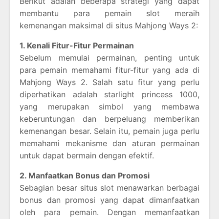
Berikut adalah beberapa strategi yang dapat
membantu para pemain slot meraih
kemenangan maksimal di situs Mahjong Ways 2:
1. Kenali Fitur-Fitur Permainan
Sebelum memulai permainan, penting untuk
para pemain memahami fitur-fitur yang ada di
Mahjong Ways 2. Salah satu fitur yang perlu
diperhatikan adalah starlight princess 1000,
yang merupakan simbol yang membawa
keberuntungan dan berpeluang memberikan
kemenangan besar. Selain itu, pemain juga perlu
memahami mekanisme dan aturan permainan
untuk dapat bermain dengan efektif.
2. Manfaatkan Bonus dan Promosi
Sebagian besar situs slot menawarkan berbagai
bonus dan promosi yang dapat dimanfaatkan
oleh para pemain. Dengan memanfaatkan