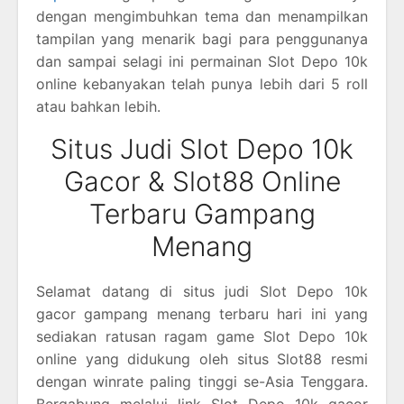
dengan mengimbuhkan tema dan menampilkan
tampilan yang menarik bagi para penggunanya
dan sampai selagi ini permainan Slot Depo 10k
online kebanyakan telah punya lebih dari 5 roll
atau bahkan lebih.
Situs Judi Slot Depo 10k
Gacor & Slot88 Online
Terbaru Gampang
Menang
Selamat datang di situs judi Slot Depo 10k
gacor gampang menang terbaru hari ini yang
sediakan ratusan ragam game Slot Depo 10k
online yang didukung oleh situs Slot88 resmi
dengan winrate paling tinggi se-Asia Tenggara.