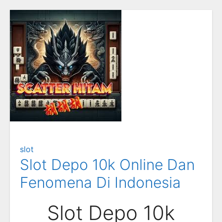
slot
Slot Depo 10k Online Dan
Fenomena Di Indonesia
Slot Depo 10k