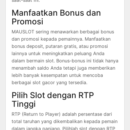
saat-saat ini.
Manfaatkan Bonus dan
Promosi
MAUSLOT sering menawarkan berbagai bonus
dan promosi kepada pemainnya. Manfaatkan
bonus deposit, putaran gratis, atau promosi
lainnya untuk meningkatkan peluang Anda
dalam bermain slot. Bonus-bonus ini tidak hanya
menambah saldo Anda tetapi juga memberikan
lebih banyak kesempatan untuk mencoba
berbagai slot gacor yang tersedia.
Pilih Slot dengan RTP
Tinggi
RTP (Return to Player) adalah persentase dari
total taruhan yang dikembalikan kepada pemain
dalam jangka panjang. Pilihlah slot dengan RTP