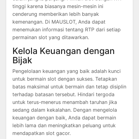
tinggi karena biasanya mesin-mesin ini
cenderung memberikan lebih banyak
kemenangan. Di MAUSLOT, Anda dapat
menemukan informasi tentang RTP dari setiap
permainan slot yang ditawarkan.
Kelola Keuangan dengan
Bijak
Pengelolaan keuangan yang baik adalah kunci
untuk bermain slot dengan sukses. Tetapkan
batas maksimal untuk bermain dan tetap disiplin
terhadap batasan tersebut. Hindari tergoda
untuk terus-menerus menambah taruhan jika
sedang dalam kekalahan. Dengan mengelola
keuangan dengan baik, Anda dapat bermain
lebih lama dan meningkatkan peluang untuk
mendapatkan slot gacor.