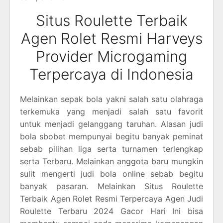
Situs Roulette Terbaik
Agen Rolet Resmi Harveys
Provider Microgaming
Terpercaya di Indonesia
Melainkan sepak bola yakni salah satu olahraga
terkemuka yang menjadi salah satu favorit
untuk menjadi gelanggang taruhan. Alasan judi
bola sbobet mempunyai begitu banyak peminat
sebab pilihan liga serta turnamen terlengkap
serta Terbaru. Melainkan anggota baru mungkin
sulit mengerti judi bola online sebab begitu
banyak pasaran. Melainkan Situs Roulette
Terbaik Agen Rolet Resmi Terpercaya Agen Judi
Roulette Terbaru 2024 Gacor Hari Ini bisa