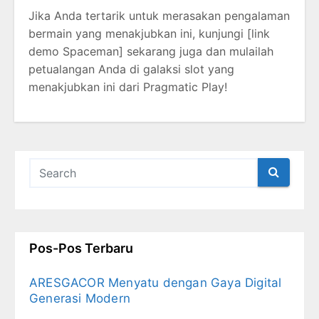
Jika Anda tertarik untuk merasakan pengalaman
bermain yang menakjubkan ini, kunjungi [link
demo Spaceman] sekarang juga dan mulailah
petualangan Anda di galaksi slot yang
menakjubkan ini dari Pragmatic Play!
Pos-Pos Terbaru
ARESGACOR Menyatu dengan Gaya Digital
Generasi Modern