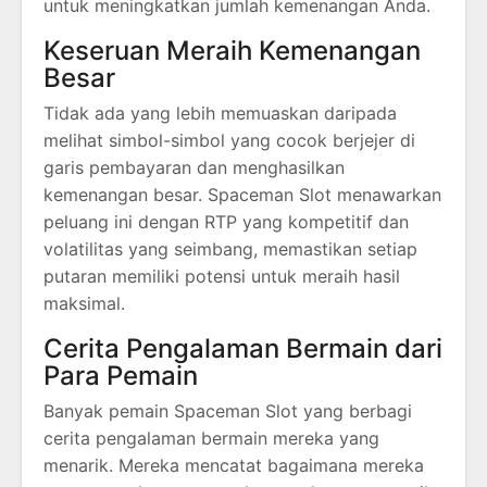
untuk meningkatkan jumlah kemenangan Anda.
Keseruan Meraih Kemenangan
Besar
Tidak ada yang lebih memuaskan daripada
melihat simbol-simbol yang cocok berjejer di
garis pembayaran dan menghasilkan
kemenangan besar. Spaceman Slot menawarkan
peluang ini dengan RTP yang kompetitif dan
volatilitas yang seimbang, memastikan setiap
putaran memiliki potensi untuk meraih hasil
maksimal.
Cerita Pengalaman Bermain dari
Para Pemain
Banyak pemain Spaceman Slot yang berbagi
cerita pengalaman bermain mereka yang
menarik. Mereka mencatat bagaimana mereka