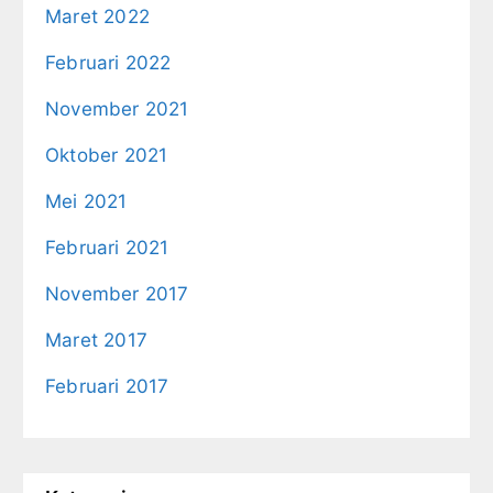
Maret 2022
Februari 2022
November 2021
Oktober 2021
Mei 2021
Februari 2021
November 2017
Maret 2017
Februari 2017