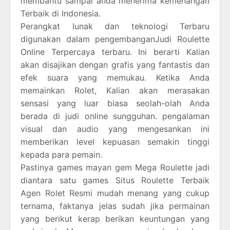
membantu sampai anda menerima kemenangan
Terbaik di Indonesia.
Perangkat lunak dan teknologi Terbaru
digunakan dalam pengembanganJudi Roulette
Online Terpercaya terbaru. Ini berarti Kalian
akan disajikan dengan grafis yang fantastis dan
efek suara yang memukau. Ketika Anda
memainkan Rolet, Kalian akan merasakan
sensasi yang luar biasa seolah-olah Anda
berada di judi online sungguhan. pengalaman
visual dan audio yang mengesankan ini
memberikan level kepuasan semakin tinggi
kepada para pemain.
Pastinya games mayan gem Mega Roulette jadi
diantara satu games Situs Roulette Terbaik
Agen Rolet Resmi mudah menang yang cukup
ternama, faktanya jelas sudah jika permainan
yang berikut kerap berikan keuntungan yang