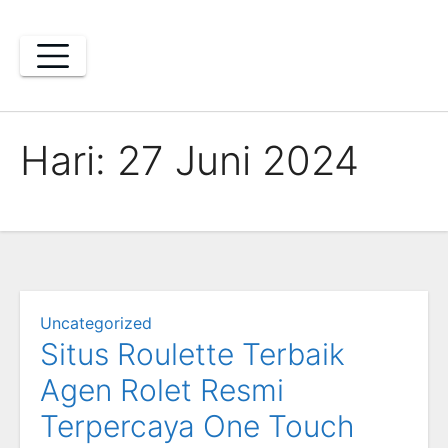
Skip
to
content
Hari:
27 Juni 2024
Uncategorized
Situs Roulette Terbaik
Agen Rolet Resmi
Terpercaya One Touch