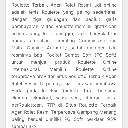
Roulette Terbaik Agen Rolet Resmi judi online
adalah jenis Roulette yang paling sederhana,
dengan tiga gulungan dan sedikit garis
pembayaran. Video Roulette memiliki grafik dan
animasi yang lebih canggih, serta banyak fitur
bonus tambahan. Gambling Commission dan
Malta Gaming Authority sudah memberi izin
resminya bagi Pocket Games Soft (PG Soft)
untuk menjual produk Roulette Online
internasional. Memilih Roulette Online
terpercaya provider Situs Roulette Terbaik Agen
Rolet Resmi Terpercaya hari ini akan membawa
Anda pada koleksi Roulette total bersama
elemen teknologi, sains, seni, hiburan, serta
perRoulettean. RTP di Situs Roulette Terbaik
Agen Rolet Resmi Terpercaya Gampang Menang
paling handal dimiliki PG Soft berkisar 95%
sampai 97%.