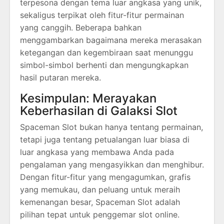
terpesona dengan tema luar angkasa yang unik,
sekaligus terpikat oleh fitur-fitur permainan
yang canggih. Beberapa bahkan
menggambarkan bagaimana mereka merasakan
ketegangan dan kegembiraan saat menunggu
simbol-simbol berhenti dan mengungkapkan
hasil putaran mereka.
Kesimpulan: Merayakan
Keberhasilan di Galaksi Slot
Spaceman Slot bukan hanya tentang permainan,
tetapi juga tentang petualangan luar biasa di
luar angkasa yang membawa Anda pada
pengalaman yang mengasyikkan dan menghibur.
Dengan fitur-fitur yang mengagumkan, grafis
yang memukau, dan peluang untuk meraih
kemenangan besar, Spaceman Slot adalah
pilihan tepat untuk penggemar slot online.