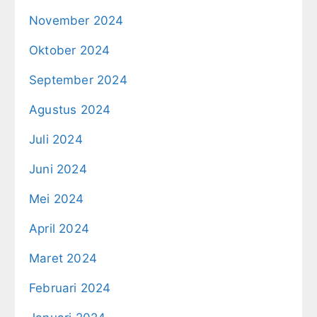
November 2024
Oktober 2024
September 2024
Agustus 2024
Juli 2024
Juni 2024
Mei 2024
April 2024
Maret 2024
Februari 2024