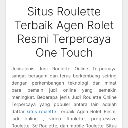
Situs Roulette
Terbaik Agen Rolet
Resmi Terpercaya
One Touch
Jenis-jenis Judi Roulette Online Terpercaya
sangat beragam dan terus berkembang seiring
dengan perkembangan teknologi dan minat
para pemain judi online yang semakin
meningkat. Beberapa jenis Judi Roulette Online
Terpercaya yang populer antara lain adalah
daftar
situs roulette
Terbaik Agen Rolet Resmi
judi online , video Roulette, progressive
Roulette, 3d Roulette, dan mobile Roulette. Situs