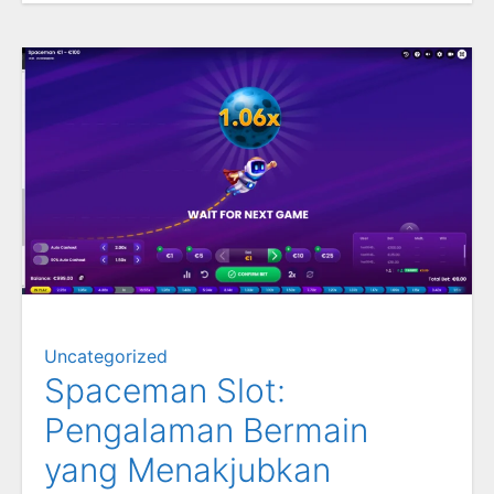
Uncategorized
Spaceman Slot:
Pengalaman Bermain
yang Menakjubkan