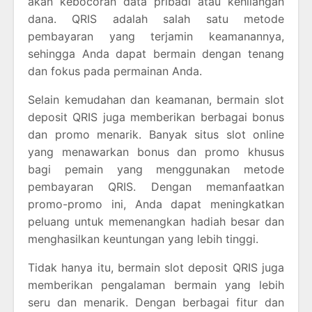
akan kebocoran data pribadi atau kehilangan
dana. QRIS adalah salah satu metode
pembayaran yang terjamin keamanannya,
sehingga Anda dapat bermain dengan tenang
dan fokus pada permainan Anda.
Selain kemudahan dan keamanan, bermain slot
deposit QRIS juga memberikan berbagai bonus
dan promo menarik. Banyak situs slot online
yang menawarkan bonus dan promo khusus
bagi pemain yang menggunakan metode
pembayaran QRIS. Dengan memanfaatkan
promo-promo ini, Anda dapat meningkatkan
peluang untuk memenangkan hadiah besar dan
menghasilkan keuntungan yang lebih tinggi.
Tidak hanya itu, bermain slot deposit QRIS juga
memberikan pengalaman bermain yang lebih
seru dan menarik. Dengan berbagai fitur dan