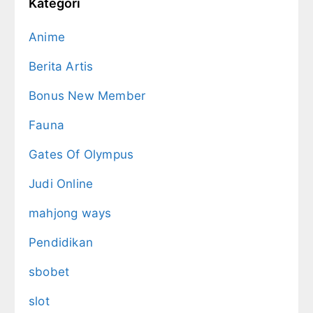
Kategori
Anime
Berita Artis
Bonus New Member
Fauna
Gates Of Olympus
Judi Online
mahjong ways
Pendidikan
sbobet
slot