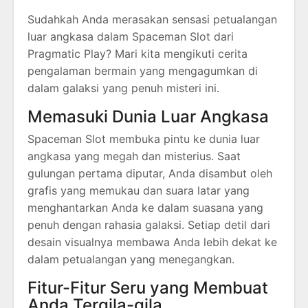
Sudahkah Anda merasakan sensasi petualangan
luar angkasa dalam Spaceman Slot dari
Pragmatic Play? Mari kita mengikuti cerita
pengalaman bermain yang mengagumkan di
dalam galaksi yang penuh misteri ini.
Memasuki Dunia Luar Angkasa
Spaceman Slot membuka pintu ke dunia luar
angkasa yang megah dan misterius. Saat
gulungan pertama diputar, Anda disambut oleh
grafis yang memukau dan suara latar yang
menghantarkan Anda ke dalam suasana yang
penuh dengan rahasia galaksi. Setiap detil dari
desain visualnya membawa Anda lebih dekat ke
dalam petualangan yang menegangkan.
Fitur-Fitur Seru yang Membuat
Anda Tergila-gila