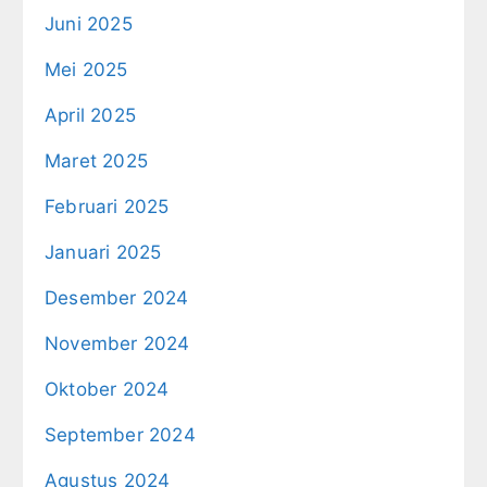
Juni 2025
Mei 2025
April 2025
Maret 2025
Februari 2025
Januari 2025
Desember 2024
November 2024
Oktober 2024
September 2024
Agustus 2024