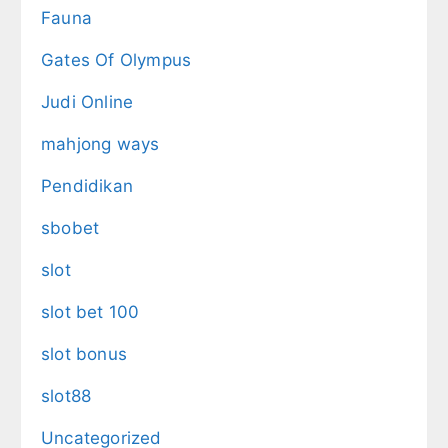
Fauna
Gates Of Olympus
Judi Online
mahjong ways
Pendidikan
sbobet
slot
slot bet 100
slot bonus
slot88
Uncategorized