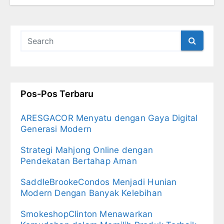
Pos-Pos Terbaru
ARESGACOR Menyatu dengan Gaya Digital
Generasi Modern
Strategi Mahjong Online dengan
Pendekatan Bertahap Aman
SaddleBrookeCondos Menjadi Hunian
Modern Dengan Banyak Kelebihan
SmokeshopClinton Menawarkan