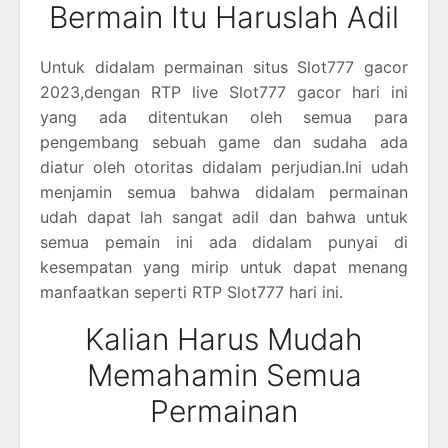
Bermain Itu Haruslah Adil
Untuk didalam permainan situs Slot777 gacor
2023,dengan RTP live Slot777 gacor hari ini
yang ada ditentukan oleh semua para
pengembang sebuah game dan sudaha ada
diatur oleh otoritas didalam perjudian.Ini udah
menjamin semua bahwa didalam permainan
udah dapat lah sangat adil dan bahwa untuk
semua pemain ini ada didalam punyai di
kesempatan yang mirip untuk dapat menang
manfaatkan seperti RTP Slot777 hari ini.
Kalian Harus Mudah
Memahamin Semua
Permainan