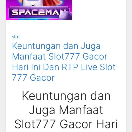
slot
Keuntungan dan Juga
Manfaat Slot777 Gacor
Hari Ini Dan RTP Live Slot
777 Gacor
Keuntungan dan
Juga Manfaat
Slot777 Gacor Hari