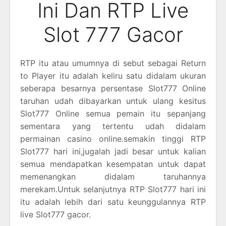
Ini Dan RTP Live
Slot 777 Gacor
RTP itu atau umumnya di sebut sebagai Return
to Player itu adalah keliru satu didalam ukuran
seberapa besarnya persentase Slot777 Online
taruhan udah dibayarkan untuk ulang kesitus
Slot777 Online semua pemain itu sepanjang
sementara yang tertentu udah didalam
permainan casino online.semakin tinggi RTP
Slot777 hari ini,jugalah jadi besar untuk kalian
semua mendapatkan kesempatan untuk dapat
memenangkan didalam taruhannya
merekam.Untuk selanjutnya RTP Slot777 hari ini
itu adalah lebih dari satu keunggulannya RTP
live Slot777 gacor.