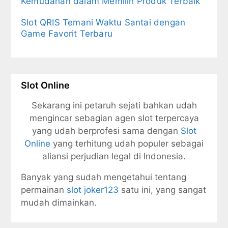
Kemudahan dalam Memilih Produk Terbaik
Slot QRIS Temani Waktu Santai dengan
Game Favorit Terbaru
Slot Online
Sekarang ini petaruh sejati bahkan udah
mengincar sebagian agen slot terpercaya
yang udah berprofesi sama dengan
Slot
Online
yang terhitung udah populer sebagai
aliansi perjudian legal di Indonesia.
Banyak yang sudah mengetahui tentang
permainan
slot joker123
satu ini, yang sangat
mudah dimainkan.