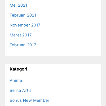
Mei 2021
Februari 2021
November 2017
Maret 2017
Februari 2017
Kategori
Anime
Berita Artis
Bonus New Member