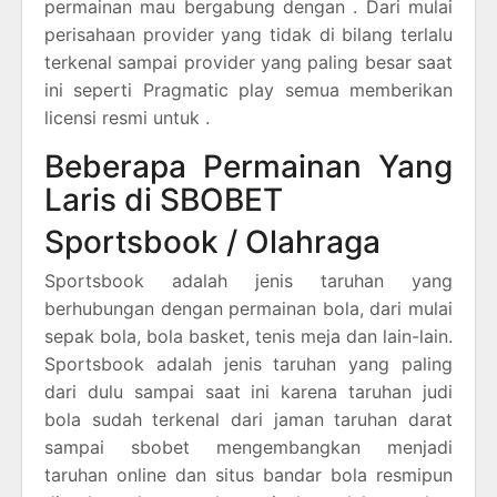
permainan mau bergabung dengan . Dari mulai
perisahaan provider yang tidak di bilang terlalu
terkenal sampai provider yang paling besar saat
ini seperti Pragmatic play semua memberikan
licensi resmi untuk .
Beberapa Permainan Yang
Laris di SBOBET
Sportsbook / Olahraga
Sportsbook adalah jenis taruhan yang
berhubungan dengan permainan bola, dari mulai
sepak bola, bola basket, tenis meja dan lain-lain.
Sportsbook adalah jenis taruhan yang paling
dari dulu sampai saat ini karena taruhan judi
bola sudah terkenal dari jaman taruhan darat
sampai sbobet mengembangkan menjadi
taruhan online dan situs bandar bola resmipun