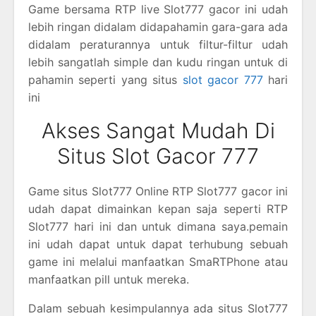
Game bersama RTP live Slot777 gacor ini udah
lebih ringan didalam didapahamin gara-gara ada
didalam peraturannya untuk filtur-filtur udah
lebih sangatlah simple dan kudu ringan untuk di
pahamin seperti yang situs
slot gacor 777
hari
ini
Akses Sangat Mudah Di
Situs Slot Gacor 777
Game situs Slot777 Online RTP Slot777 gacor ini
udah dapat dimainkan kepan saja seperti RTP
Slot777 hari ini dan untuk dimana saya.pemain
ini udah dapat untuk dapat terhubung sebuah
game ini melalui manfaatkan SmaRTPhone atau
manfaatkan pill untuk mereka.
Dalam sebuah kesimpulannya ada situs Slot777