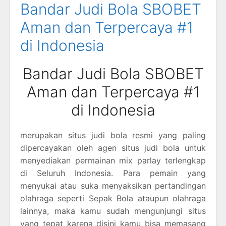
Bandar Judi Bola SBOBET
Aman dan Terpercaya #1
di Indonesia
Bandar Judi Bola SBOBET
Aman dan Terpercaya #1
di Indonesia
merupakan situs judi bola resmi yang paling
dipercayakan oleh agen situs judi bola untuk
menyediakan permainan mix parlay terlengkap
di Seluruh Indonesia. Para pemain yang
menyukai atau suka menyaksikan pertandingan
olahraga seperti Sepak Bola ataupun olahraga
lainnya, maka kamu sudah mengunjungi situs
yang tepat karena disini kamu bisa memasang