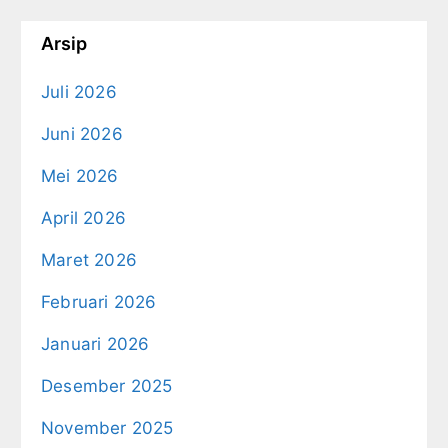
Arsip
Juli 2026
Juni 2026
Mei 2026
April 2026
Maret 2026
Februari 2026
Januari 2026
Desember 2025
November 2025