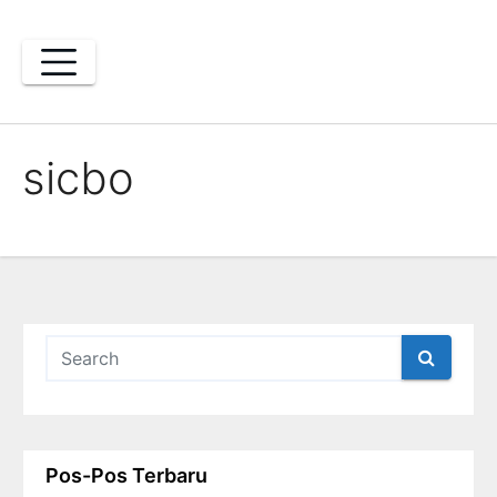
Skip
to
content
sicbo
Pos-Pos Terbaru