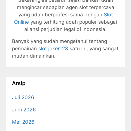
Sekarang ini petaruh sejati bahkan udah
mengincar sebagian agen slot terpercaya
yang udah berprofesi sama dengan
Slot
Online
yang terhitung udah populer sebagai
aliansi perjudian legal di Indonesia.
Banyak yang sudah mengetahui tentang
permainan
slot joker123
satu ini, yang sangat
mudah dimainkan.
Arsip
Juli 2026
Juni 2026
Mei 2026