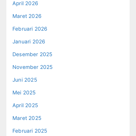
April 2026
Maret 2026
Februari 2026
Januari 2026
Desember 2025
November 2025
Juni 2025
Mei 2025
April 2025
Maret 2025
Februari 2025