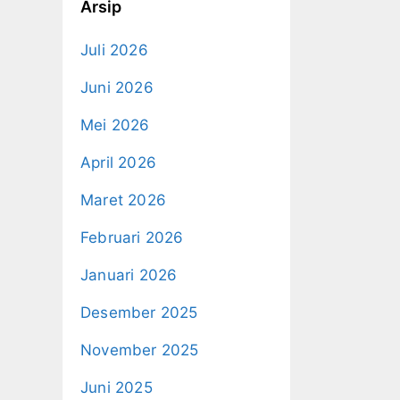
Arsip
Juli 2026
Juni 2026
Mei 2026
April 2026
Maret 2026
Februari 2026
Januari 2026
Desember 2025
November 2025
Juni 2025