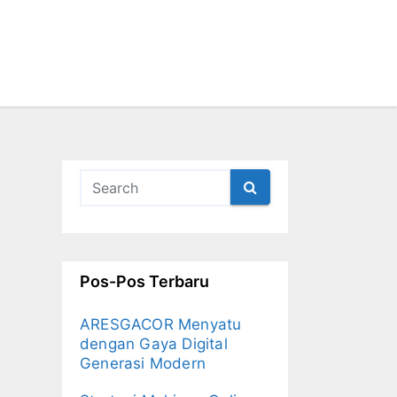
Pos-Pos Terbaru
ARESGACOR Menyatu
dengan Gaya Digital
Generasi Modern